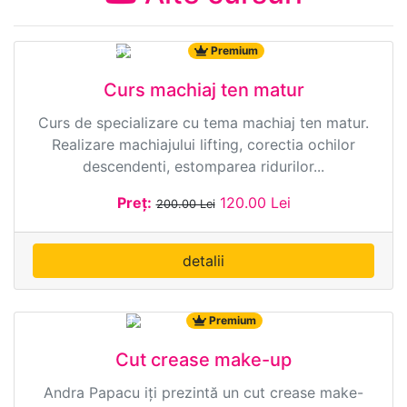
8106 ·
Durata: 2:02:49
Premium
Curs machiaj ten matur
Curs de specializare cu tema machiaj ten matur.
Realizare machiajului lifting, corectia ochilor
descendenti, estomparea ridurilor...
Preț:
120.00 Lei
200.00 Lei
detalii
7547 ·
Durata: 1:35:00
Premium
Cut crease make-up
Andra Papacu iți prezintă un cut crease make-