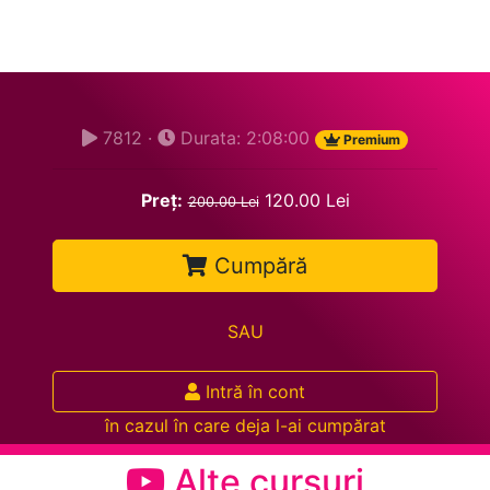
7812 ·
Durata: 2:08:00
Premium
Preț:
120.00 Lei
200.00 Lei
Cumpără
SAU
Intră în cont
în cazul în care deja l-ai cumpărat
Alte cursuri