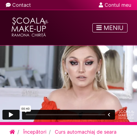
Contact
Contul meu
MENIU
Începători
Curs automachiaj de seara