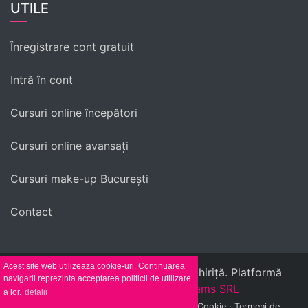
UTILE
Înregistrare cont gratuit
Intră în cont
Cursuri online începători
Cursuri online avansați
Cursuri make-up București
Contact
Acest site web utilizeaza cookie-uri. Continuarea
© Scoala de make-up Ramona Chiriță. Platformă
navigarii reprezinta acceptarea politicii de utilizare
dezvoltată de
Lucid Dreams SRL
a lor.
detalii
Politica de Confidentialitate
·
Politica de Cookie
·
Termeni de