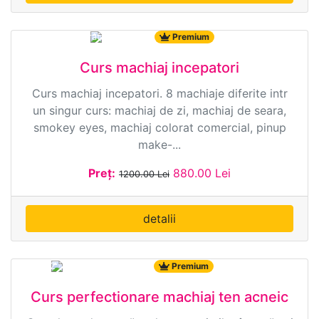
9634 ·
Durata: 09:00:00
Premium
Curs machiaj incepatori
Curs machiaj incepatori. 8 machiaje diferite intr
un singur curs: machiaj de zi, machiaj de seara,
smokey eyes, machiaj colorat comercial, pinup
make-...
Preț:
880.00 Lei
1200.00 Lei
detalii
7602 ·
Durata: 00:60:00
Premium
Curs perfectionare machiaj ten acneic