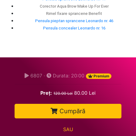
Corector Aqua Brow Make Up For Ever
Rimel fixare sprancene Benefit
Pensula pieptan sprancene Leonardo nr. 46
Pensula concealer Leonardo nr. 16
6807 ·
Durata: 20:00
Premium
Preț:
80.00 Lei
120.00 Lei
Cumpără
SAU