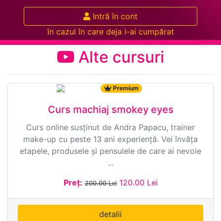
Intră în cont
în cazul în care deja l-ai cumpărat
Alte cursuri
7881 ·
Durata: 1:38:00
Premium
Curs machiaj smokey eyes
Curs online susținut de Andra Papacu, trainer
make-up cu peste 13 ani experiență. Vei învăța
etapele, produsele și pensulele de care ai nevoie
...
Preț:
120.00 Lei
200.00 Lei
detalii