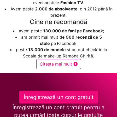
evenimentele
Fashion TV
.
Avem peste
2.000 de absolvente
, din 2012 până în
prezent.
Cine ne recomandă
avem peste
130.000 de fani pe Facebook
;
am primit mai mult de
900 recenzii de 5
stele
pe
Facebook;
peste
13.000 de modele
si-au dat check-in la
Școala de make-up Ramona Chiriță.
Citește mai mult
Înregistrează un cont gratuit
Înregistrează un cont gratuit pentru a
putea urmări toate cursurile gratuite