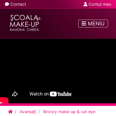
Contact
Contul meu
MENIU
Avansați
Bronzy make-up & cat eye