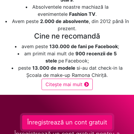
Absolventele noastre machiază la
evenimentele
Fashion TV
.
Avem peste
2.000 de absolvente
, din 2012 până în
prezent.
Cine ne recomandă
avem peste
130.000 de fani pe Facebook
;
am primit mai mult de
900 recenzii de 5
stele
pe
Facebook;
peste
13.000 de modele
si-au dat check-in la
Școala de make-up Ramona Chiriță.
Citește mai mult
Înregistrează un cont gratuit
Înregistrează un cont gratuit pentru a